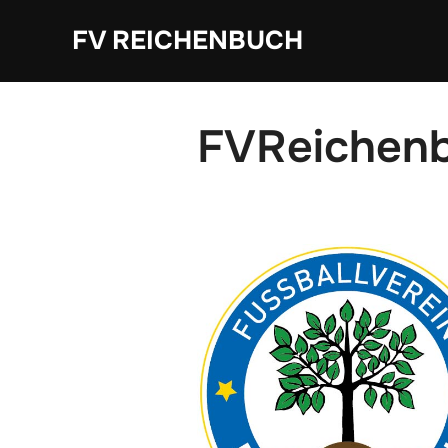
Zum
FV REICHENBUCH
Inhalt
springen
FVReichenb