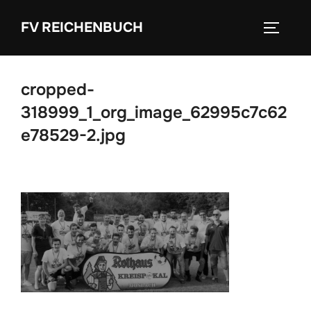
Zum
FV REICHENBUCH
Inhalt
SEITEN
springen
cropped-
318999_1_org_image_62995c7c62
e78529-2.jpg