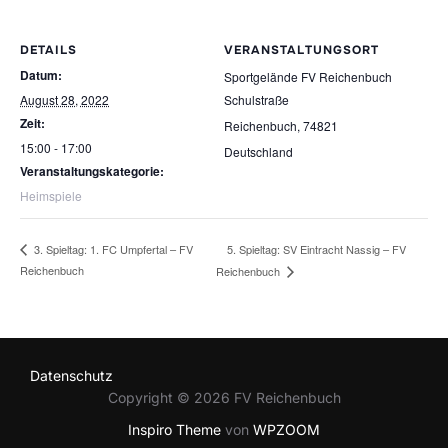
DETAILS
VERANSTALTUNGSORT
Datum:
Sportgelände FV Reichenbuch
August 28, 2022
Schulstraße
Zeit:
Reichenbuch
,
74821
15:00 - 17:00
Deutschland
Veranstaltungskategorie:
Heimspiele
5. Spieltag: SV Eintracht Nassig – FV
3. Spieltag: 1. FC Umpfertal – FV
Reichenbuch
Reichenbuch
Datenschutz
Copyright © 2026 FV Reichenbuch
Inspiro Theme
von
WPZOOM